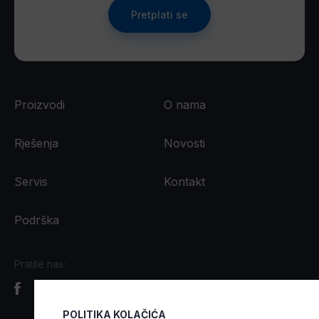
Pretplati se
Proizvodi
O nama
Rješenja
Novosti
Servis
Kontakt
Podrška
Pratite nas:
POLITIKA KOLAČIĆA