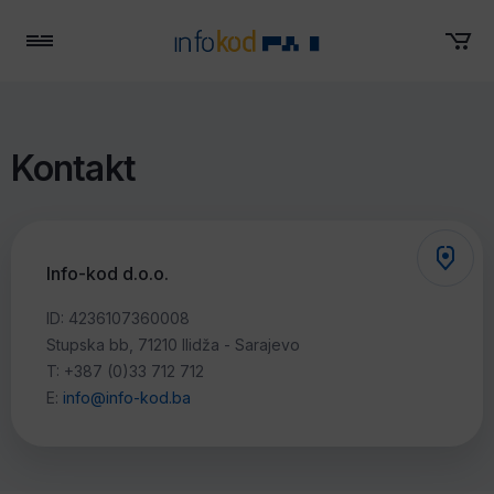
Menu
Kontakt
Info-kod d.o.o.
ID:
4236107360008
Stupska bb, 71210 Ilidža - Sarajevo
T:
+387 (0)33 712 712
E:
info@info-kod.ba