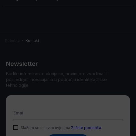
Početna
Kontakt
Newsletter
Budite informirani o akcijama, novim proizvodima ili
posljednjim inovacijama u području identifikacijske
tehnologije.
Email
Slažem se sa svim uvjetima
Zaštite podataka