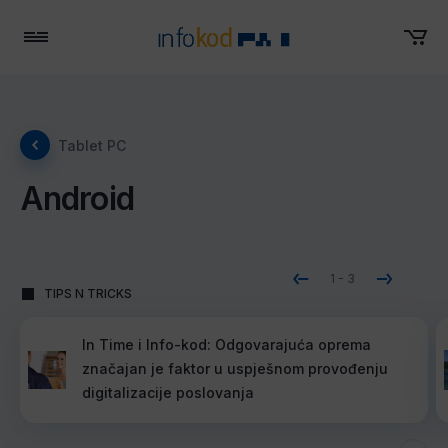
Menu
Tablet PC
Android
1
-
3
TIPS N TRICKS
In Time i Info-kod: Odgovarajuća oprema
značajan je faktor u uspješnom provođenju
digitalizacije poslovanja