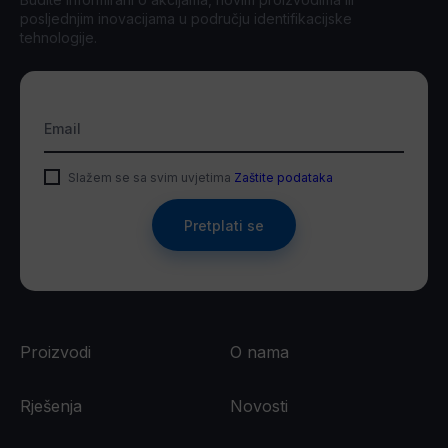
posljednjim inovacijama u području identifikacijske
tehnologije.
Email
Slažem se sa svim uvjetima
Zaštite podataka
Pretplati se
Proizvodi
O nama
Rješenja
Novosti