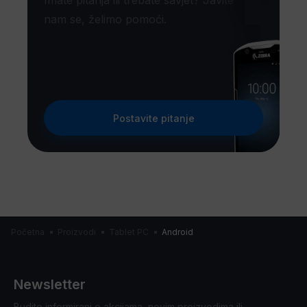
Imate pitanja ili trebate savjet? Javite
nam se, želimo pomoći.
Postavite pitanje
Početna
Proizvodi
Tablet PC
Android
Newsletter
Budite informirani o akcijama, novim proizvodima ili