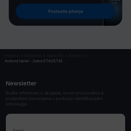
Postavite pitanje
Početna
Proizvodi
Tablet PC
Android
Android tablet - Zebra ET40/ET45
Newsletter
Budite informirani o akcijama, novim proizvodima ili
posljednjim inovacijama u području identifikacijske
tehnologije.
Email