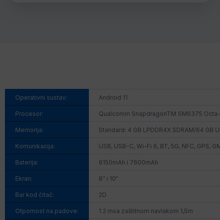
Operativni sustav:
Android 11
Procesor:
Qualcomm SnapdragonTM SM6375 Octa-Core
Memorija:
Standard: 4 GB LPDDR4X SDRAM/64 GB UF
Komunikacija:
USB, USB-C, Wi-Fi 6, BT, 5G, NFC, GPS, G
Baterija:
6150mAh i 7600mAh
Ekran:
8“ i 10“
Bar kod čitač:
2D
Otpornost na padove:
1.2 msa zaštitnom navlakom 1,5m