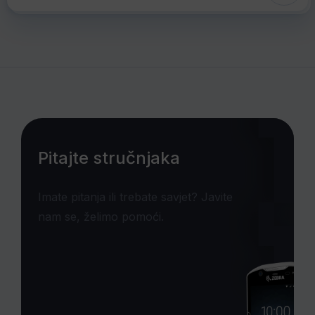
Pitajte stručnjaka
Imate pitanja ili trebate savjet? Javite
nam se, želimo pomoći.