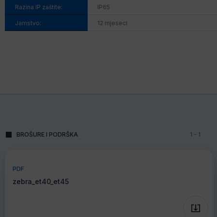
Razina IP zaštite:
IP65
Jamstvo:
12 mjeseci
BROŠURE I PODRŠKA
1
-
1
PDF
zebra_et40_et45