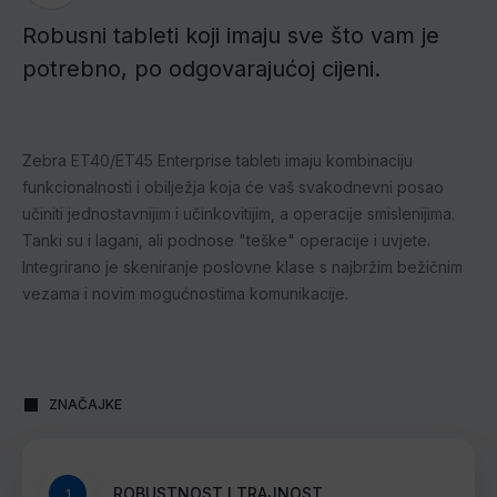
Robusni tableti koji imaju sve što vam je
potrebno, po odgovarajućoj cijeni.
Zebra ET40/ET45 Enterprise tableti imaju kombinaciju
funkcionalnosti i obilježja koja će vaš svakodnevni posao
učiniti jednostavnijim i učinkovitijim, a operacije smislenijima.
Tanki su i lagani, ali podnose "teške" operacije i uvjete.
Integrirano je skeniranje poslovne klase s najbržim bežičnim
vezama i novim mogućnostima komunikacije.
ZNAČAJKE
ROBUSTNOST I TRAJNOST
1