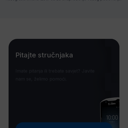
Pitajte stručnjaka
Imate pitanja ili trebate savjet? Javite
nam se, želimo pomoći.