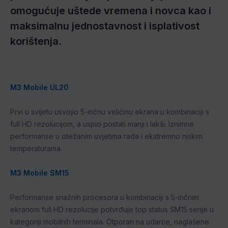
omogućuje uštede vremena i novca kao i
maksimalnu jednostavnost i isplativost
korištenja.
M3 Mobile UL20
Prvi u svijetu usvojio 5-inčnu veličinu ekrana u kombinaciji s
full HD rezolucijom, a uspio postati manji i lakši. Iznimne
performanse u otežanim uvjetima rada i ekstremno niskim
temperaturama.
M3 Mobile SM15
Performanse snažnih procesora u kombinaciji s 5-inčnim
ekranom full HD rezolucije potvrđuje top status SM15 serije u
kategoriji mobilnih terminala. Otporan na udarce, naglašene