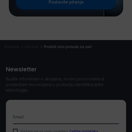
Postavite pitanje
Početna
Novosti
Proširili smo ponudu za vas!
Newsletter
Budite informirani o akcijama, novim proizvodima ili
posljednjim inovacijama u području identifikacijske
tehnologije.
Email
Slažem se sa svim uvjetima
Zaštite podataka