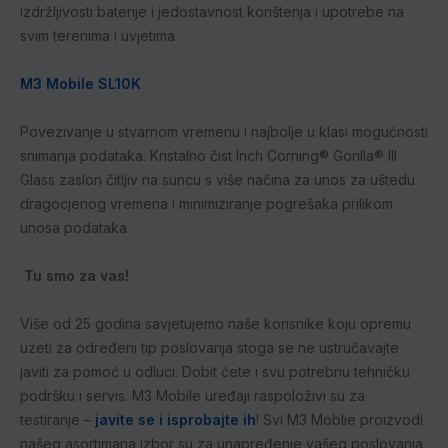
izdržljivosti baterije i jedostavnost korištenja i upotrebe na
svim terenima i uvjetima.
M3 Mobile SL10K
Povezivanje u stvarnom vremenu i najbolje u klasi mogućnosti
snimanja podataka. Kristalno čist Inch Corning® Gorilla® III
Glass zaslon čitljiv na suncu s više načina za unos za uštedu
dragocjenog vremena i minimiziranje pogrešaka prilikom
unosa podataka.
Tu smo za vas!
Više od 25 godina savjetujemo naše korisnike koju opremu
uzeti za određeni tip poslovanja stoga se ne ustručavajte
javiti za pomoć u odluci. Dobit ćete i svu potrebnu tehničku
podršku i servis. M3 Mobile uređaji raspoloživi su za
testiranje –
javite se i isprobajte ih
! Svi M3 Moblie proizvodi
našeg asortimana izbor su za unapređenje vašeg poslovanja.