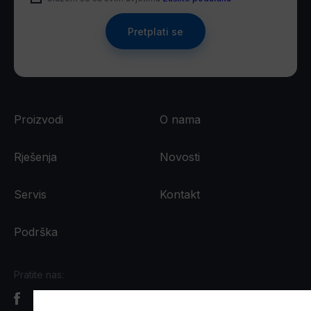
Pretplati se
Proizvodi
O nama
Rješenja
Novosti
Servis
Kontakt
Podrška
Pratite nas: