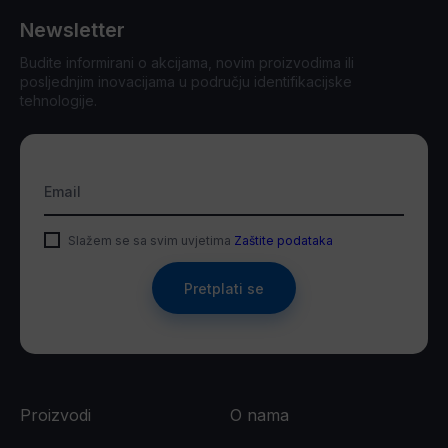
Newsletter
Budite informirani o akcijama, novim proizvodima ili
posljednjim inovacijama u području identifikacijske
tehnologije.
Email
Slažem se sa svim uvjetima
Zaštite podataka
Pretplati se
Proizvodi
O nama