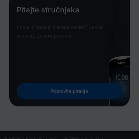
Pitajte stručnjaka
Imate pitanja ili trebate savjet? Javite
nam se, želimo pomoći.
Postavite pitanje
Početna
Proizvodi
Mobilni terminali
Android