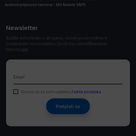
Android prijenosni terminal - M3 Mobile SM15
Newsletter
Budite informirani o akcijama, novim proizvodima ili
posljednjim inovacijama u području identifikacijske
tehnologije.
Email
Slažem se sa svim uvjetima
Zaštite podataka
Pretplati se