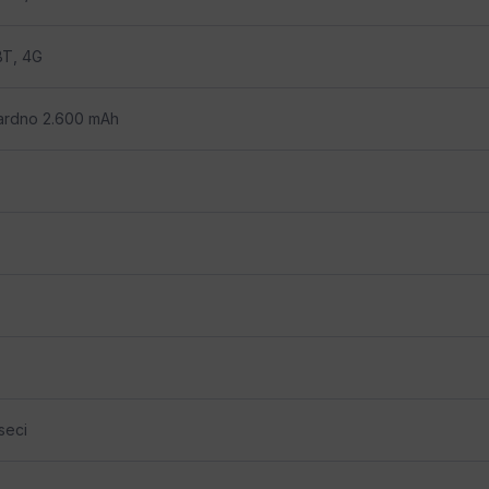
BT, 4G
ardno 2.600 mAh
seci