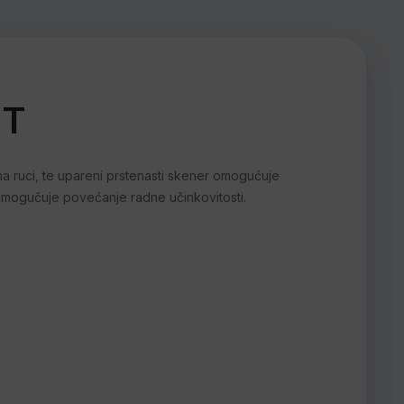
ST
na ruci, te upareni prstenasti skener omogućuje
 omogučuje povećanje radne učinkovitosti.