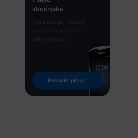
stručnjaka
Imate pitanja ili trebate
savjet? Javite nam se,
želimo pomoći.
Postavite pitanje