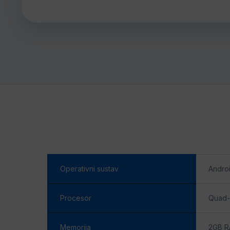
Operativni sustav
Androi
Procesor
Quad-
Memorija
2GB R