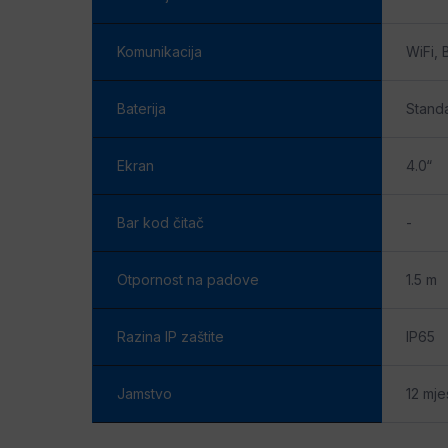
Komunikacija
WiFi, 
Baterija
Stand
Ekran
4.0“
Bar kod čitač
-
Otpornost na padove
1.5 m
Razina IP zaštite
IP65
Jamstvo
12 mje