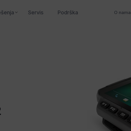
ešenja
Servis
Podrška
O nama
2