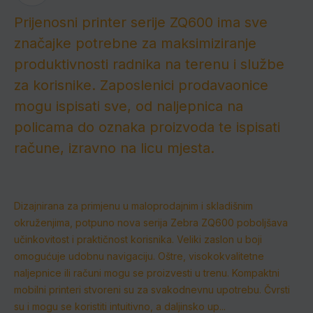
Prijenosni printer serije ZQ600 ima sve
značajke potrebne za maksimiziranje
produktivnosti radnika na terenu i službe
za korisnike.
Zaposlenici prodavaonice
mogu ispisati sve, od naljepnica na
policama do oznaka proizvoda te ispisati
račune, izravno na licu mjesta.
Dizajnirana za primjenu u maloprodajnim i skladišnim
okruženjima, potpuno nova serija Zebra ZQ600 poboljšava
učinkovitost i praktičnost korisnika.
Veliki zaslon u boji
omogućuje udobnu navigaciju.
Oštre, visokokvalitetne
naljepnice ili računi mogu se proizvesti u trenu.
Kompaktni
mobilni printeri stvoreni su za svakodnevnu upotrebu.
Čvrsti
su i mogu se koristiti intuitivno, a daljinsko up...