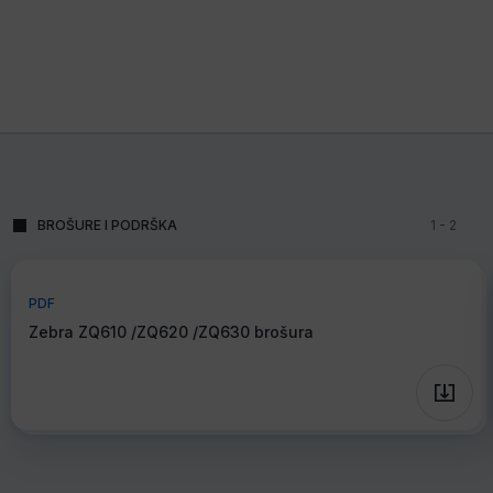
BROŠURE I PODRŠKA
1
-
2
PDF
Zebra ZQ610 /ZQ620 /ZQ630 brošura