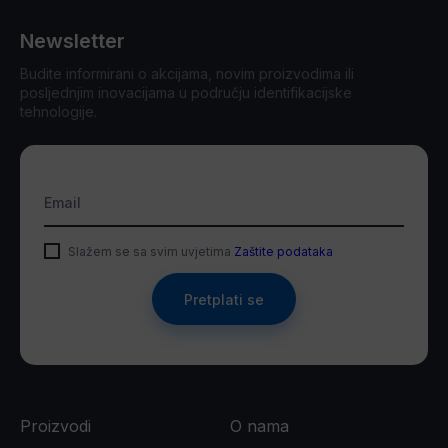
Newsletter
Budite informirani o akcijama, novim proizvodima ili
posljednjim inovacijama u području identifikacijske
tehnologije.
Email
Slažem se sa svim uvjetima
Zaštite podataka
Pretplati se
Proizvodi
O nama