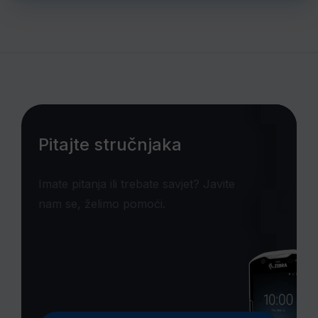
Pitajte stručnjaka
Imate pitanja ili trebate savjet? Javite
nam se, želimo pomoći.