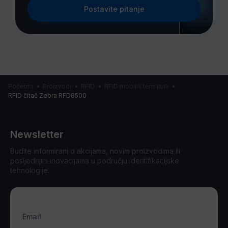
Postavite pitanje
Početna
Proizvodi
RFID
RFID mobilni terminali
RFID čitač Zebra RFD8500
Newsletter
Budite informirani o akcijama, novim proizvodima ili
posljednjim inovacijama u području identifikacijske
tehnologije.
Email