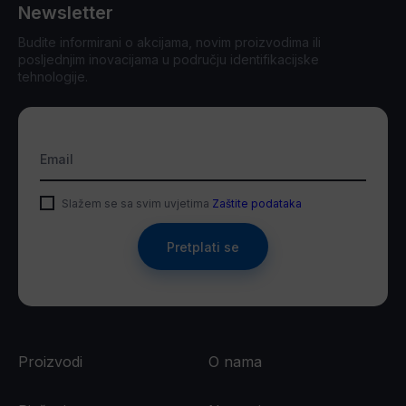
Newsletter
Budite informirani o akcijama, novim proizvodima ili
posljednjim inovacijama u području identifikacijske
tehnologije.
Email
Slažem se sa svim uvjetima
Zaštite podataka
Pretplati se
Proizvodi
O nama