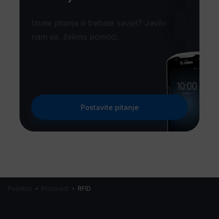
Imate pitanja ili trebate savjet? Javite
nam se, želimo pomoći.
Postavite pitanje
Početna
Proizvodi
RFID