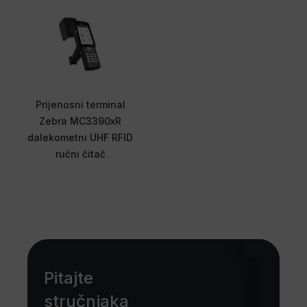
Prijenosni terminal
Zebra MC3390xR
dalekometni UHF RFID
ručni čitač
Pitajte
stručnjaka