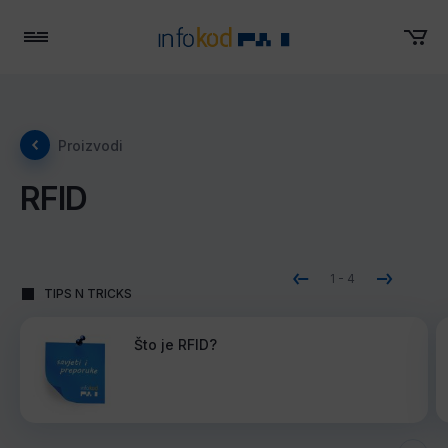
Menu
Proizvodi
RFID
1
-
4
TIPS N TRICKS
Što je RFID?