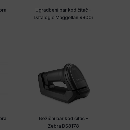
ebra
Ugradbeni bar kod čitač -
Datalogic Maggellan 9800i
ebra
Bežični bar kod čitač -
Zebra DS8178