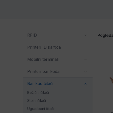
RFID
Pogleda
Printeri ID kartica
Mobilni terminali
Printeri bar koda
Bar kod čitači
Bežični čitači
Stolni čitači
Ugradbeni čitači