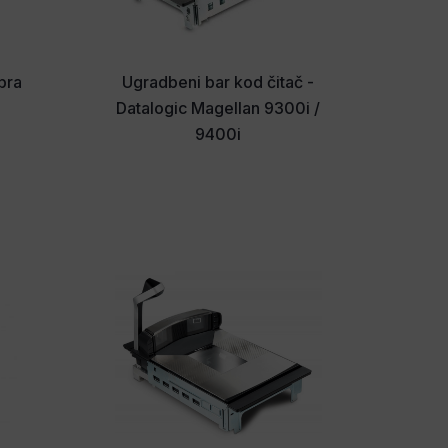
ebra
Ugradbeni bar kod čitač -
Datalogic Magellan 9300i /
9400i