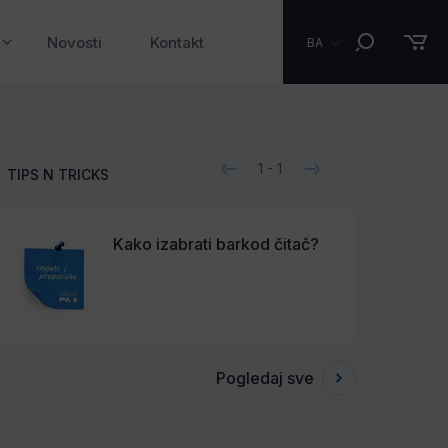
Novosti
Kontakt
BA
1
-
1
TIPS N TRICKS
Kako izabrati barkod čitač?
Pogledaj sve