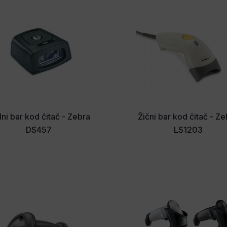
lni bar kod čitač - Zebra
Žični bar kod čitač - Z
DS457
LS1203