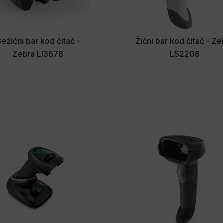
ežični bar kod čitač -
Žični bar kod čitač - Z
Zebra LI3678
LS2208