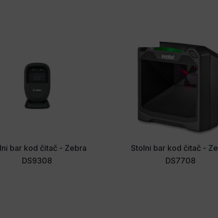
lni bar kod čitač - Zebra
Stolni bar kod čitač - Z
DS9308
DS7708