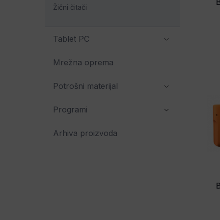
B
Žični čitači
Tablet PC
Mrežna oprema
Potrošni materijal
Programi
Arhiva proizvoda
B