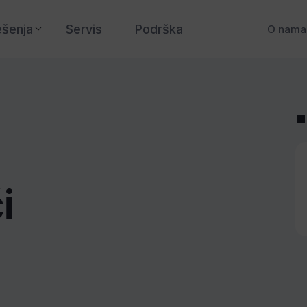
ešenja
Servis
Podrška
O nama
i