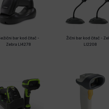
ežični bar kod čitač -
Žični bar kod čitač - Z
Zebra LI4278
LI2208