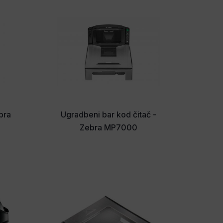
ebra
Ugradbeni bar kod čitač -
Zebra MP7000