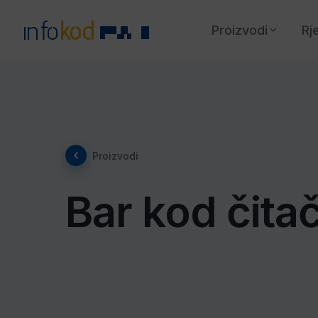
Proizvodi
Rj
Proizvodi
Bar kod čitač