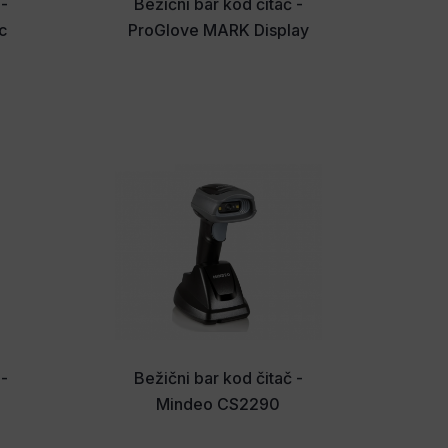
 -
Bežični bar kod čitač -
c
ProGlove MARK Display
 -
Bežični bar kod čitač -
Mindeo CS2290